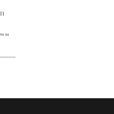
un
mo su