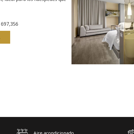
 697,356
A
Aire acondicionado