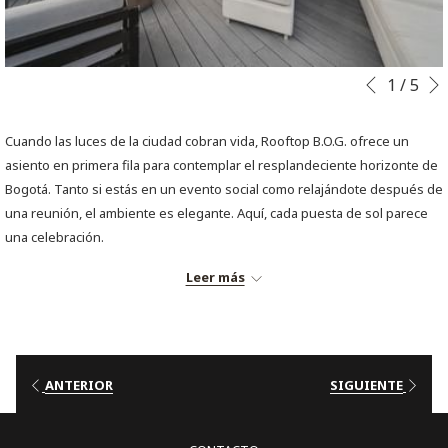
Botones
Al
1
/
5
Anterior
de
hacer
control
clic
Cuando las luces de la ciudad cobran vida, Rooftop B.O.G. ofrece un
de
en
asiento en primera fila para contemplar el resplandeciente horizonte de
la
los
Bogotá. Tanto si estás en un evento social como relajándote después de
presentación
siguientes
una reunión, el ambiente es elegante. Aquí, cada puesta de sol parece
de
enlaces,
una celebración.
diapositivas
se
Rooftop B.O.G. se enorgullece de:
actualizará
Leer más
el
Una elegante terraza al aire libre
contenido
Cócteles exclusivos
anterior
Platos gourmet
Una resplandeciente piscina infinita
ANTERIOR
SIGUIENTE
RESERVAR MESA